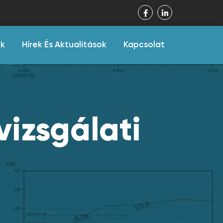
ák
Hírek És Aktualitások
Kapcsolat
vizsgálati