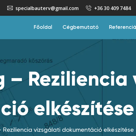
specialbauterv@gmail.com
+36 30 409 7484
Főoldal
Cégbemutató
Referenci
 – Reziliencia 
ió elkészítése
 Reziliencia vizsgálati dokumentáció elkészítése