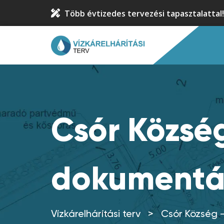
Több évtizedes tervezési tapasztalattal!
Csór Község
dokumentác
Vízkárelhárítási terv
>
Csór Község –