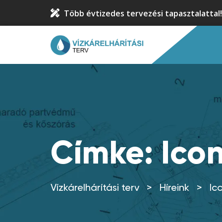
Több évtizedes tervezési tapasztalattal!
Címke:
Ico
Vízkárelhárítási terv
>
Híreink
>
Ic