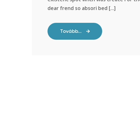
dear frend so absori bed [...]
Tovább...