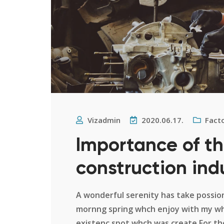
Vizadmin
2020.06.17.
Fact
Importance of th
construction ind
A wonderful serenity has take possion
mornng spring whch enjoy with my who
existenc spot whch was create For the