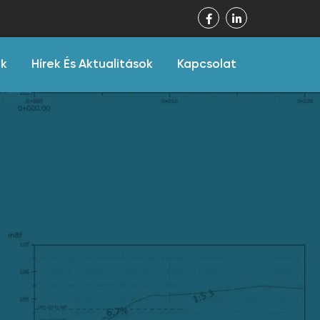
ák
Hírek És Aktualitások
Kapcsolat