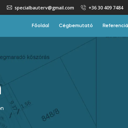
specialbauterv@gmail.com
+36 30 409 7484
Főoldal
Cégbemutató
Referenci
n
on