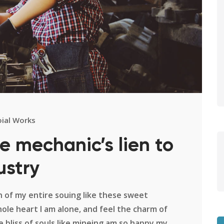
oial Works
e mechanic’s lien to
ustry
 of my entire souing like these sweet
le heart I am alone, and feel the charm of
 bliss of souls like mineing am so happy my