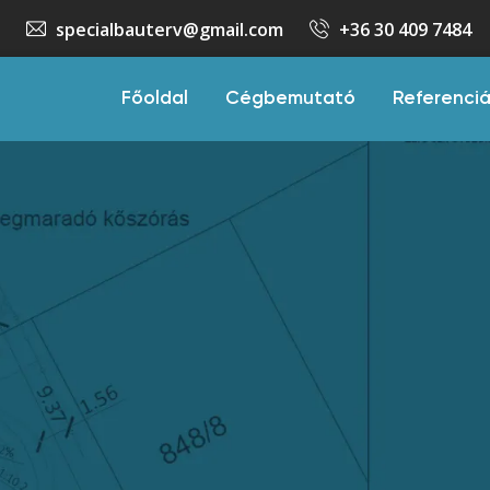
specialbauterv@gmail.com
+36 30 409 7484
Főoldal
Cégbemutató
Referenci