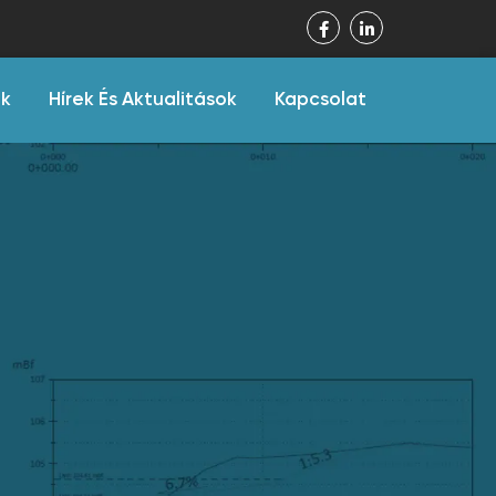
ák
Hírek És Aktualitások
Kapcsolat