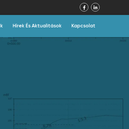
ák
Hírek És Aktualitások
Kapcsolat