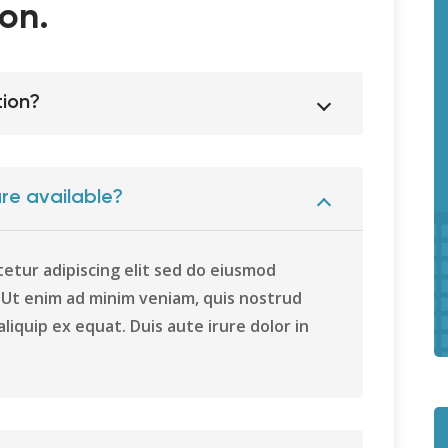
on.
tion?
re available?
etur adipiscing elit sed do eiusmod
. Ut enim ad minim veniam, quis nostrud
aliquip ex equat. Duis aute irure dolor in