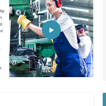
dip
nt
ed
nd
.
s.