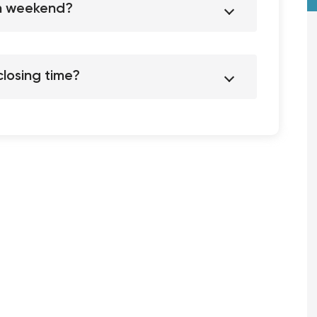
on weekend?
losing time?