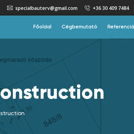
specialbauterv@gmail.com
+36 30 409 7484
Főoldal
Cégbemutató
Referenci
Construction
nstruction