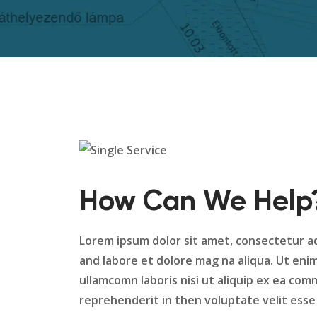
How Can We Help
Lorem ipsum dolor sit amet, consectetur ad
and labore et dolore mag na aliqua. Ut eni
ullamcomn laboris nisi ut aliquip ex ea com
reprehenderit in then voluptate velit esse c