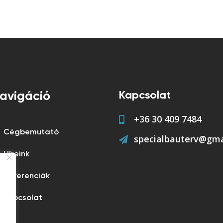
Kapcsolat
avigáció
+36 30 409 7484
Cégbemutató
specialbauterv@gma
Híreink
Referenciák
Kapcsolat