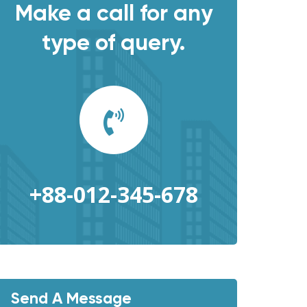
Make a call for any
type of query.
+88-012-345-678
Send A Message