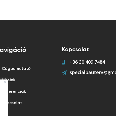
Kapcsolat
avigáció
+36 30 409 7484
Cégbemutató
specialbauterv@gma
Híreink
Referenciák
Kapcsolat