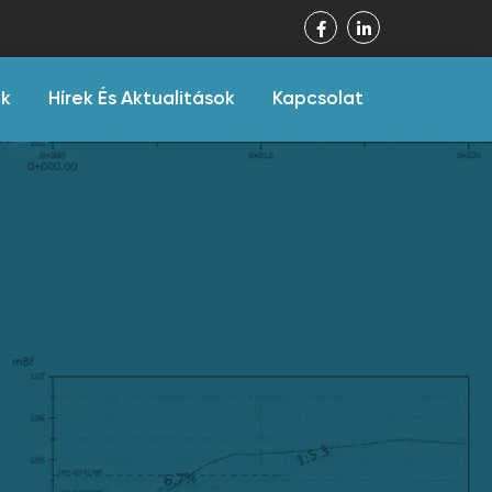
ák
Hírek És Aktualitások
Kapcsolat