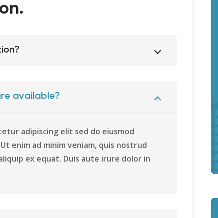
on.
tion?
re available?
etur adipiscing elit sed do eiusmod
. Ut enim ad minim veniam, quis nostrud
aliquip ex equat. Duis aute irure dolor in