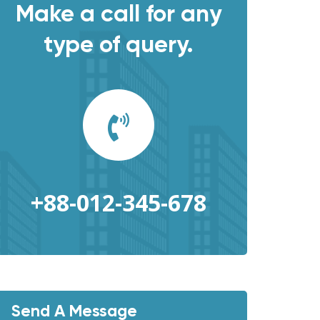
Make a call for any
type of query.
+88-012-345-678
Send A Message