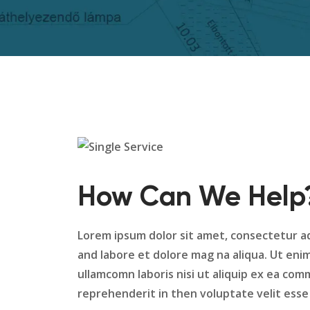
How Can We Help
Lorem ipsum dolor sit amet, consectetur ad
and labore et dolore mag na aliqua. Ut eni
ullamcomn laboris nisi ut aliquip ex ea com
reprehenderit in then voluptate velit esse c