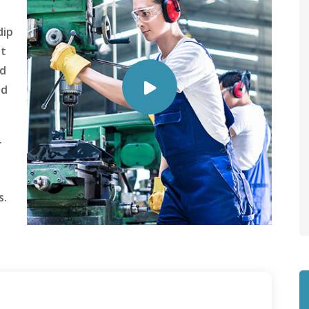
dip
nt
ed
nd
.
s.