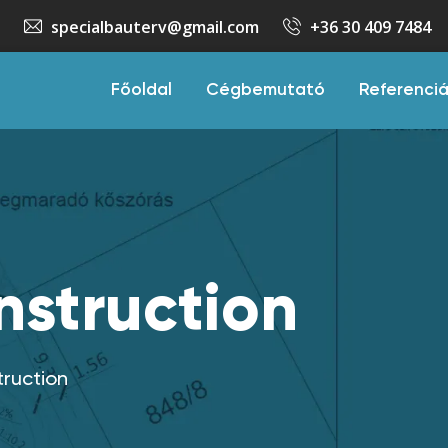
specialbauterv@gmail.com
+36 30 409 7484
Főoldal
Cégbemutató
Referenci
nstruction
truction