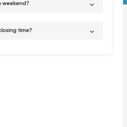
on weekend?
losing time?